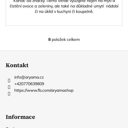
Kartáč od značky Tierra Verde využijete nejen na mytí a
čistění ovoce a zeleniny, ale také na důkladné umytí nádobí
či na úklid v kuchyni či koupelně.
8
položek celkem
O
v
Z
l
á
á
Kontakt
d
p
a
a
info
@
aryama.cz
c
t
+420770639809
í
í
https://www.fb.com/aryamashop
p
r
v
k
Informace
y
v