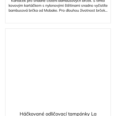
Kartáček pro snadné čistění bambusových brček. S tímto
kovovým kartáčkem s nylonovými štětinami snadno vyčistíte
bambusová brčka od Mobake. Pro dlouhou životnost brček...
Háčkované odličovací tampónky La