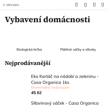
K
Přejít
Hledat
Náku
M
Přihlášen
na
o
obsah
Zpět
Zpět
košík
š
Vybavení domácnosti
í
C
k
o
p
o
t
Ekologická brčka
Plátěné sáčky a síťovky
ř
Nejprodávanější
e
b
u
Eko Kartáč na nádobí a zeleninu -
j
Casa Organica 1ks
e
Momentálně nedostupné
45 Kč
t
e
Síťovinový sáček - Casa Organica
n