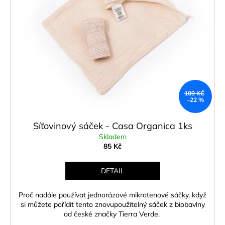
d
č
i
u
u
s
j
k
p
e
t
r
m
ů
o
e
d
u
KORKOVÁ
k
109 KČ
JÓGAMATKA
–22 %
SLON
t
-
ů
EKO
Síťovinový sáček - Casa Organica 1ks
PODLOŽKA
Skladem
NA
JÓGU
85 Kč
1
790
DETAIL
Kč
Původně:
1
Proč nadále používat jednorázové mikrotenové sáčky, když
899
si můžete pořídit tento znovupoužitelný sáček z biobavlny
Kč
od české značky Tierra Verde.