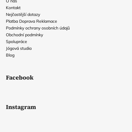
O nás
ý
p
Kontakt
i
Nejčastější dotazy
s
Platba Doprava Reklamace
u
Podmínky ochrany osobních údajů
Obchodní podmínky
Spolupráce
Jógová studia
Blog
Facebook
Instagram