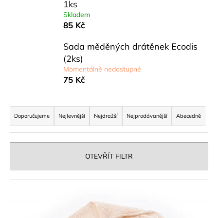
1ks
a
Skladem
j
85 Kč
í
Sada měděných drátěnek Ecodis
t
(2ks)
?
Momentálně nedostupné
75 Kč
Ř
HLEDAT
a
Doporučujeme
Nejlevnější
Nejdražší
Nejprodávanější
Abecedně
z
e
n
D
OTEVŘÍT FILTR
o
í
p
p
V
o
r
ý
r
o
u
p