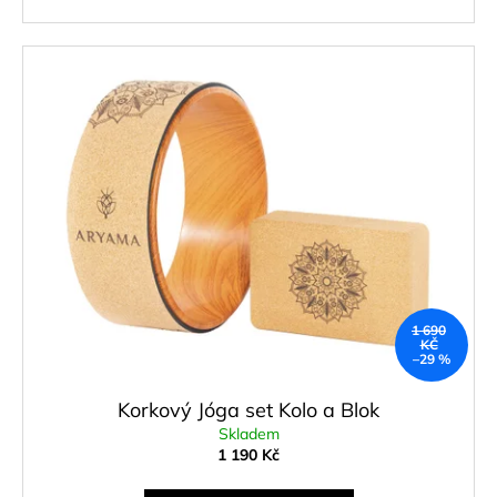
1 690
KČ
–29 %
Korkový Jóga set Kolo a Blok
Skladem
1 190 Kč