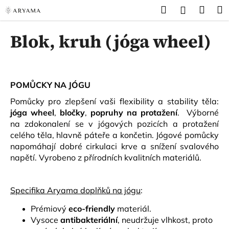
K
Přejít
Hledat
Náku
M
Přihlášen
na
o
obsah
Zpět
Zpět
košík
š
Blok, kruh (jóga wheel)
í
C
k
o
p
POMŮCKY NA JÓGU
o
Pomůcky pro zlepšení vaši flexibility a stability těla:
t
jóga wheel
,
bločky
,
popruhy na protažení
. Výborné
ř
na zdokonalení se v jógových pozicích a protažení
e
celého těla, hlavně páteře a končetin. Jógové pomůcky
b
napomáhají dobré cirkulaci krve a snížení svalového
napětí. Vyrobeno z přírodních kvalitních materiálů.
u
j
e
Specifika Aryama doplňků na jógu
:
t
Prémiový
eco-friendly
materiál.
e
Vysoce
antibakteriální
, neudržuje vlhkost, proto
n