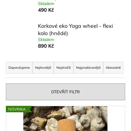
č
Skladem
u
490 Kč
j
e
Korkové eko Yoga wheel - flexi
m
e
kolo (hnědé)
Skladem
890 Kč
KORKOVÉ
EKO
Ř
YOGA
WHEEL
a
Doporučujeme
Nejlevnější
Nejdražší
Nejprodávanější
Abecedně
-
z
FLEXI
KOLO
e
(HNĚDÉ)
n
OTEVŘÍT FILTR
890
í
Kč
Původně:
p
V
1
NOVINKA
r
290
ý
Kč
o
p
d