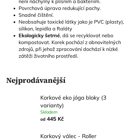
není náchylný k plísním a bakteriím.
a
Povrchová úprava redukující pachy.
j
Snadné čištění.
Neobsahuje toxické látky jako je PVC (plasty),
í
silikon, lepidla a ftaláty
t
Ekologicky šetrné
, dá se recyklovat nebo
?
kompostovat. Korek pochází z obnovitelných
zdrojů, při jehož zpracování dochází k nízké
zátěži životního prostředí.
HLEDAT
Nejprodávanější
Korkové eko jóga bloky (3
D
o
varianty)
p
Skladem
o
445 Kč
od
r
u
Korkový válec - Roller