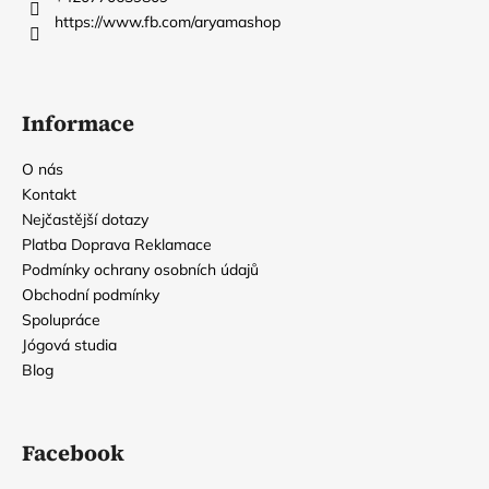
í
í
https://www.fb.com/aryamashop
p
r
v
k
Informace
y
v
O nás
ý
p
Kontakt
i
Nejčastější dotazy
s
Platba Doprava Reklamace
u
Podmínky ochrany osobních údajů
Obchodní podmínky
Spolupráce
Jógová studia
Blog
Facebook