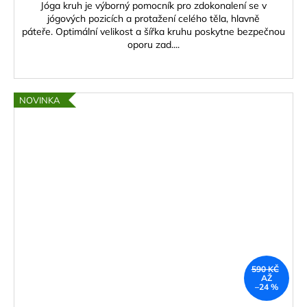
Jóga kruh je výborný pomocník pro zdokonalení se v
jógových pozicích a protažení celého těla, hlavně
páteře. Optimální velikost a šířka kruhu poskytne bezpečnou
oporu zad....
NOVINKA
590 KČ
AŽ
–24 %