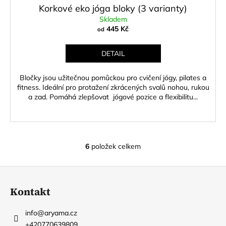
Korkové eko jóga bloky (3 varianty)
Skladem
445 Kč
od
DETAIL
Bločky jsou užitečnou pomůckou pro cvičení jógy, pilates a
fitness. Ideální pro protažení zkrácených svalů nohou, rukou
a zad. Pomáhá zlepšovat jógové pozice a flexibilitu...
6
položek celkem
O
v
Z
l
á
á
Kontakt
d
p
a
a
info
@
aryama.cz
c
t
+420770639809