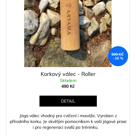
i
u
s
k
p
t
r
ů
o
d
u
k
590 KČ
–16 %
t
ů
Korkový válec - Roller
Skladem
490 Kč
DETAIL
Jóga válec vhodný pro cvičení i masáže. Vyroben z
přírodního korku. Je skvělým pomocníkem k vaší jógové praxi
i pro regeneraci svalů po tréninku.