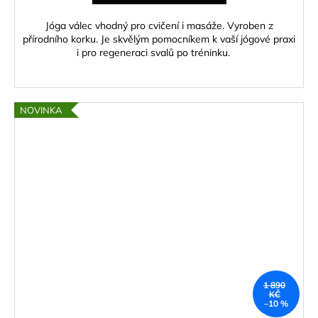
Jóga válec vhodný pro cvičení i masáže. Vyroben z
přírodního korku. Je skvělým pomocníkem k vaší jógové praxi
i pro regeneraci svalů po tréninku.
NOVINKA
1 890
KČ
–10 %