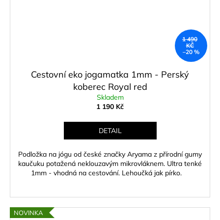
1 490
KČ
–20 %
Cestovní eko jogamatka 1mm - Perský
koberec Royal red
Skladem
1 190 Kč
DETAIL
Podložka na jógu od české značky Aryama z přírodní gumy
kaučuku potažená neklouzavým mikrovláknem. Ultra tenké
1mm - vhodná na cestování. Lehoučká jak pírko.
NOVINKA