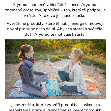
Aryama znamená v hindštině slunce, Aryaman
znamená přátelství, společník - ten, který tě podporuje
v růstu. A taková je i naše značka.
Vytváříme produkty, které tě nabijí energií a motivují,
aby si pro sebe něco dělal. Aby ses staral o své tělo i
duši. Aryama tě motivuje k růstu.
Jsme značka, která vytváří produkty s láskou a s
respektem k přírodě, a snažíme se vyvíjet produkty