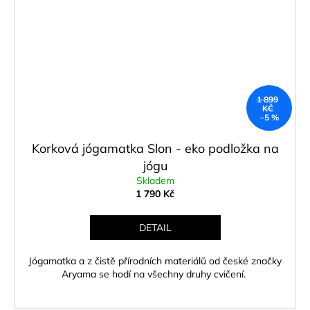
a
j
í
t
?
1 899
KČ
–5 %
Korková jógamatka Slon - eko podložka na
HLEDAT
jógu
Skladem
1 790 Kč
D
DETAIL
o
p
Jógamatka a z čistě přírodních materiálů od české značky
o
Aryama se hodí na všechny druhy cvičení.
r
u