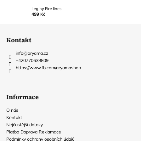
Legíny Fire lines
499 Kč
Z
á
Kontakt
p
a
info
@
aryama.cz
t
+420770639809
í
https://www.fb.com/aryamashop
Informace
O nás
Kontakt
Nejčastější dotazy
Platba Doprava Reklamace
Podmínky ochrany osobních údajů