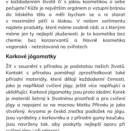
v každodenním životě či s jakou kosmetikou o sebe
pečujete? Kůže je největším orgánem a vstupní bránou
do lidského těla a měli bychom se o ni starat
s maximální péčí a láskou. V našem sortimentu
najdete produkty, které máme osobně rádi, a s kterými
máme jen ty nejlepší zkušenosti. Je to kosmetika bez
chemie, bez konzervantů a hlavně kosmetika
veganská - netestovaná na zvířatech.
Korkové jógamatky
Žít v souznění s přírodou je podstatou našich životů.
Kontakt s přírodou pomáhají zprostředkovat také
přírodní materiály, které dělají každodenní činnosti,
jako je například cvičení jógy, ještě více naplňující a
uklidňující. Korkové jógamatky jsou proto ideální. Korek
je materiál šetrný k životnímu prostředí a pro cvičení
jógy a napojení se na mocnou Matku Přírodu je jako
stvořený. Aryama je česká značka podložek na jógu.
Jsou vyráběny z korkovníku a z přírodní gumy kaučuku.
Jsou navrženy tak, aby poskytly nejlepší oporu při
cvičení jógy i při relaxaci.