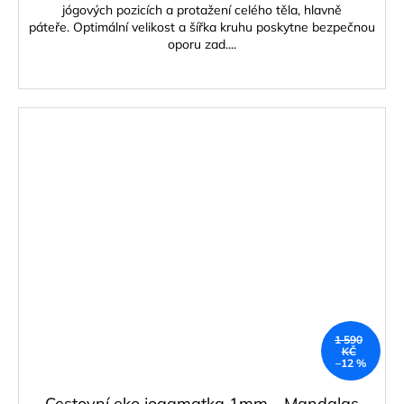
jógových pozicích a protažení celého těla, hlavně
páteře. Optimální velikost a šířka kruhu poskytne bezpečnou
oporu zad....
1 590
KČ
–12 %
Cestovní eko jogamatka 1mm - Mandalas