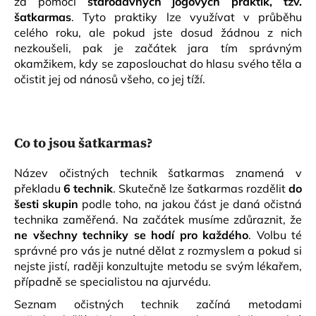
za pomoci
starodávných jógových praktik, tzv.
a
šatkarmas
. Tyto praktiky lze využívat v průběhu
j
celého roku, ale pokud jste dosud žádnou z nich
nezkoušeli, pak je začátek jara tím správným
í
okamžikem, kdy se zaposlouchat do hlasu svého těla a
t
očistit jej od nánosů všeho, co jej tíží.
?
Co to jsou šatkarmas?
HLEDAT
Název očistných technik šatkarmas znamená v
překladu
6 technik
. Skutečně lze šatkarmas rozdělit
do
šesti skupin
podle toho, na jakou část je daná očistná
technika zaměřená. Na začátek musíme zdůraznit, že
D
ne všechny techniky se hodí pro každého
. Volbu té
o
správné pro vás je nutné dělat z rozmyslem a pokud si
p
nejste jistí, raději konzultujte metodu se svým lékařem,
o
případně se specialistou na ajurvédu.
r
u
Seznam očistných technik začíná metodami