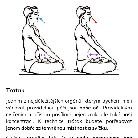
Trátak
Jedním z nejdůležitějších orgánů, kterým bychom měli
věnovat pravidelnou péči jsou
naše oči
. Pravidelným
cvičením a očistou posílíme nejen zrak, ale také naší
koncentraci. K technice trátak budete potřebovat
jenom dobře
zatemněnou místnost a svíčku
.
Cvičení probíhá tak, že
v sedu pozorujeme bez