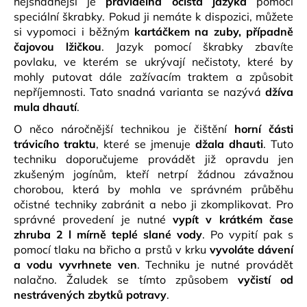
nejsnadnější je
pravidelná očista jazyka
pomocí
speciální škrabky. Pokud ji nemáte k dispozici, můžete
si vypomoci i běžným
kartáčkem na zuby, případně
čajovou lžičkou
.
Jazyk pomocí škrabky zbavíte
povlaku, ve kterém se ukrývají nečistoty, které by
mohly putovat dále zažívacím traktem a způsobit
nepříjemnosti. Tato snadná varianta se nazývá
džíva
mula dhautí
.
O něco náročnější technikou je čištění
horní části
trávicího traktu
, které se jmenuje
džala dhauti
. Tuto
techniku doporučujeme provádět již opravdu jen
zkušeným jogínům, kteří netrpí žádnou závažnou
chorobou, která by mohla ve správném průběhu
očistné techniky zabránit a nebo ji zkomplikovat. Pro
správné provedení je nutné
vypít v krátkém čase
zhruba 2 l mírně teplé slané vody
. Po vypití pak s
pomocí tlaku na břicho a prstů v krku
vyvoláte dávení
a vodu vyvrhnete ven
. Techniku je nutné provádět
nalačno. Žaludek se tímto způsobem
vyčistí od
nestrávených zbytků potravy
.