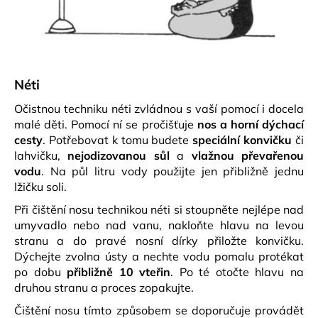
Néti
Očistnou techniku néti zvládnou s vaší pomocí i docela
malé děti. Pomocí ní se pročišťuje
nos a horní dýchací
cesty
. Potřebovat k tomu budete
speciální konvičku
či
lahvičku,
nejodizovanou sůl
a
vlažnou převařenou
vodu
. Na půl litru vody použijte jen přibližně jednu
lžičku soli.
Při čištění nosu technikou néti si stoupněte nejlépe nad
umyvadlo nebo nad vanu, nakloňte hlavu na levou
stranu a do pravé nosní dírky přiložte konvičku.
Dýchejte zvolna ústy a nechte vodu pomalu protékat
po dobu
přibližně 10 vteřin
. Po té otočte hlavu na
druhou stranu a proces zopakujte.
Čištění nosu tímto způsobem se doporučuje provádět