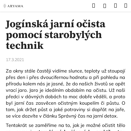
K
Přejít
Hledat
Náku
M
Přihlášen
na
o
obsah
Zpět
Zpět
košík
š
Jogínská jarní očista
í
C
pomocí starobylých
k
o
technik
p
o
17.3.2021
t
ř
Za okny stále častěji vidíme slunce, teploty už stoupají
e
přes den i přes dvoucifernou hodnotu a při pohledu na
b
přírodu kolem nás je jasné, že do našich životů se opět
vrací jaro. Jaro je ideálním obdobím na očistu. Už naši
u
předci v dávných dobách to moc dobře věděli, a proto
j
byl jarní čas zasvěcen očistným koupelím či půstu.
O
e
tom, jak držet půst a jaké potraviny si dopřát na jaře,
t
se více dozvíte v článku
Správný čas na jarní detox
.
e
Tentokrát se zaměříme na to, jak je možné očistit tělo
n