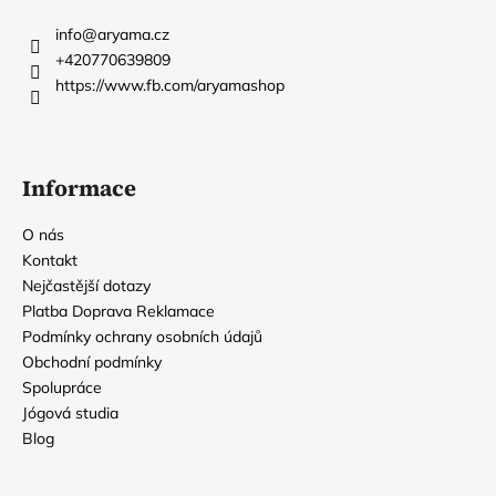
p
a
info
@
aryama.cz
t
+420770639809
í
https://www.fb.com/aryamashop
Informace
O nás
Kontakt
Nejčastější dotazy
Platba Doprava Reklamace
Podmínky ochrany osobních údajů
Obchodní podmínky
Spolupráce
Jógová studia
Blog