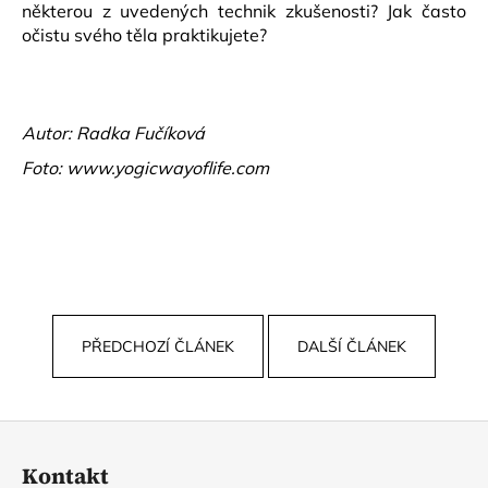
některou z uvedených technik zkušenosti? Jak často
očistu svého těla praktikujete?
Autor: Radka Fučíková
Foto:
www.yogicwayoflife.com
PŘEDCHOZÍ ČLÁNEK
DALŠÍ ČLÁNEK
Z
á
Kontakt