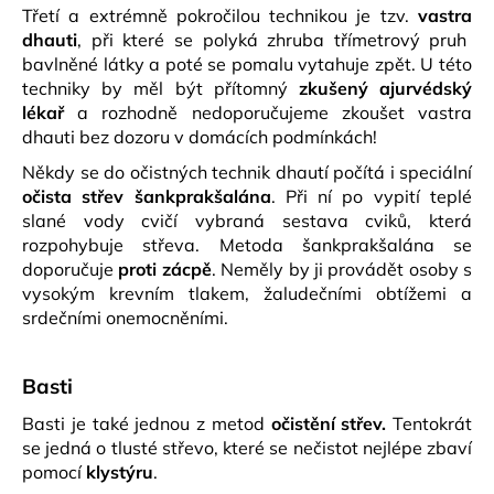
Třetí a extrémně pokročilou technikou je tzv.
vastra
dhauti
, při které se polyká zhruba třímetrový pruh
bavlněné látky a poté se pomalu vytahuje zpět.
U této
techniky by měl být přítomný
zkušený ajurvédský
lékař
a rozhodně nedoporučujeme zkoušet vastra
dhauti bez dozoru v domácích podmínkách!
Někdy se do očistných technik dhautí počítá i speciální
očista střev šankprakšalána
. Při ní po vypití teplé
slané vody cvičí vybraná sestava cviků, která
rozpohybuje střeva. Metoda šankprakšalána se
doporučuje
proti zácpě
. Neměly by ji provádět osoby s
vysokým krevním tlakem, žaludečními obtížemi a
srdečními onemocněními.
Basti
Basti je také jednou z metod
očistění střev.
Tentokrát
se jedná o tlusté střevo, které se nečistot nejlépe zbaví
pomocí
klystýru
.