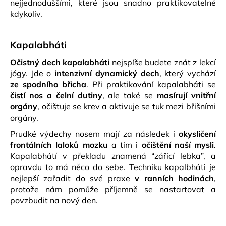
č
nejjednoduššími, které jsou snadno praktikovatelné
u
kdykoliv.
j
e
Kapalabháti
m
e
Očistný dech kapalabháti
nejspíše budete znát z lekcí
jógy. Jde o
intenzivní dynamický dech
, který vychází
ze spodního břicha
. Při praktikování kapalabháti se
KORKOVÝ
VÁLEC
čistí nos a čelní dutiny
, ale také se
masírují vnitřní
-
orgány
, očišťuje se krev a aktivuje se tuk mezi břišními
ROLLER
orgány.
490
Prudké výdechy nosem mají za následek i
okysličení
Kč
Původně:
frontálních laloků mozku
a tím i
očištění naší mysli
.
590
Kapalabhátí v překladu znamená “zářicí lebka”, a
Kč
opravdu to má něco do sebe.
Techniku kapalbháti je
nejlepší zařadit do své praxe
v ranních hodinách
,
protože nám pomůže příjemně se nastartovat a
povzbudit na nový den.