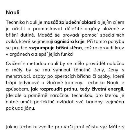
Nauli
Technika Nauli je
masáž žaludeční oblasti
a jejím cílem
je očistit a promasírovat důležité orgány uložené v
břišní dutině. Masáž se provádí pomocí speciálních
cviků, které se jmenují
agnisára krije
. Při tomto pohybu
se prudce
rozpumpuje břišní stěna
, což rozproudí krev
v orgánech a zlepší jejich funkci.
Cvičení s metodou nauli by se mělo provádět nalačno
a měly by se mu vyhnout těhotné ženy, ženy s
menstruací, osoby po operacích břicha či osoby, které
trápí ledvinové a žlučové kameny.
Technika Nauli je
způsobem,
jak rozproudit pránu, tedy životní energii
.
Jde ale o poměrně náročnou technikou, pro kterou je
nutné umět perfektně ovládat své bandhy, zejména
pak uddijánu.
Jakou techniku zvolíte pro vaši jarní očistu vy? Máte s