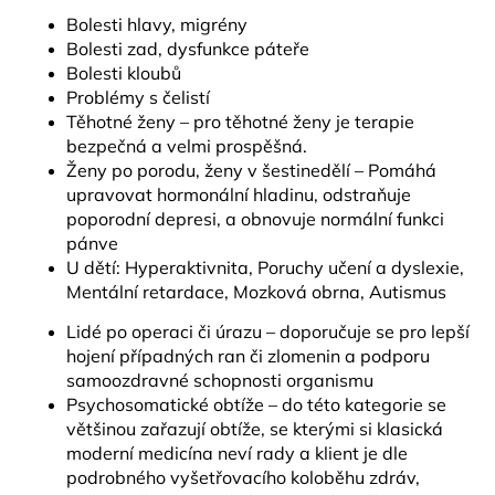
Bolesti hlavy, migrény
Bolesti zad, dysfunkce páteře
Bolesti kloubů
Problémy s čelistí
Těhotné ženy – pro těhotné ženy je terapie
bezpečná a velmi prospěšná.
Ženy po porodu, ženy v šestinedělí – Pomáhá
upravovat hormonální hladinu, odstraňuje
poporodní depresi, a obnovuje normální funkci
pánve
U dětí: Hyperaktivnita, Poruchy učení a dyslexie,
Mentální retardace, Mozková obrna, Autismus
Lidé po operaci či úrazu – doporučuje se pro lepší
hojení případných ran či zlomenin a podporu
samoozdravné schopnosti organismu
Psychosomatické obtíže – do této kategorie se
většinou zařazují obtíže, se kterými si klasická
moderní medicína neví rady a klient je dle
podrobného vyšetřovacího koloběhu zdráv,