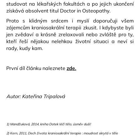
studovat na lékařských fakultách a po jejich ukončení
získává absolvent titul Doctor in Osteopathy.
Proto s klidným srdcem i myslí doporučuji všem
zájemcům kraniosakrální terapii zkusit. I kdybyste byli
jen zvědaví a krásně zrelaxovali nebo zvláště pro ty,
kteří řeší nějakou nelehkou životní situaci a neví si
rady, kudy kam.
První díl článku naleznete
zde.
Autor:
Kateřina Tripalová
1) Mandžuková, 2014, kniha Dotek léčí tělo, úsměv duši!
2) Kern, 2011, Dech života: kraniosakrální terapie : moudrost skrytá v těle