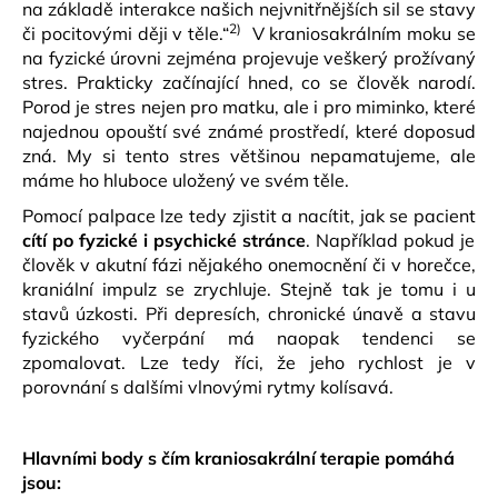
na základě interakce našich nejvnitřnějších sil se stavy
2)
či pocitovými ději v těle.“
V kraniosakrálním moku se
na fyzické úrovni zejména projevuje veškerý prožívaný
stres. Prakticky začínající hned, co se člověk narodí.
Porod je stres nejen pro matku, ale i pro miminko, které
najednou opouští své známé prostředí, které doposud
zná. My si tento stres většinou nepamatujeme, ale
máme ho hluboce uložený ve svém těle.
Pomocí palpace lze tedy zjistit a nacítit, jak se pacient
cítí po fyzické i psychické stránce
. Například pokud je
člověk v akutní fázi nějakého onemocnění či v horečce,
kraniální impulz se zrychluje. Stejně tak je tomu i u
stavů úzkosti. Při depresích, chronické únavě a stavu
fyzického vyčerpání má naopak tendenci se
zpomalovat. Lze tedy říci, že jeho rychlost je v
porovnání s dalšími vlnovými rytmy kolísavá.
Hlavními body s čím kraniosakrální terapie pomáhá
jsou: