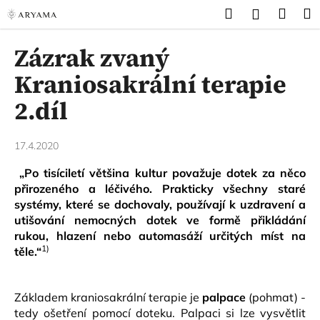
K
Přejít
Hledat
Náku
M
Přihlášen
na
o
obsah
Zpět
Zpět
košík
š
Zázrak zvaný
í
C
Kraniosakrální terapie
k
o
2.díl
p
o
17.4.2020
t
ř
„Po tisíciletí většina kultur považuje dotek za něco
e
přirozeného a léčivého. Prakticky všechny staré
b
systémy, které se dochovaly, používají k uzdravení a
utišování nemocných dotek ve formě přikládání
u
rukou, hlazení nebo automasáží určitých míst na
j
1)
těle.“
e
t
e
Základem kraniosakrální terapie je
palpace
(pohmat) -
tedy ošetření pomocí doteku. Palpaci si lze vysvětlit
n