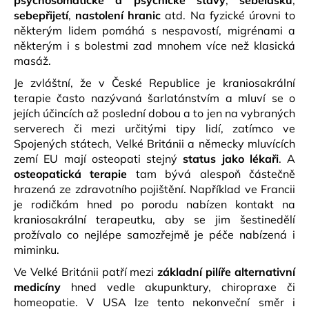
psychosomatické a psychické stavy
,
sebelásku
,
sebepřijetí
,
nastolení hranic
atd. Na fyzické úrovni to
některým lidem pomáhá s nespavostí, migrénami a
některým i s bolestmi zad mnohem více než klasická
masáž.
Je zvláštní, že v České Republice je kraniosakrální
terapie často nazývaná šarlatánstvím a mluví se o
jejích účincích až poslední dobou a to jen na vybraných
serverech či mezi určitými tipy lidí, zatímco ve
Spojených státech, Velké Británii a německy mluvících
zemí EU mají osteopati stejný
status jako lékaři
. A
osteopatická terapie
tam bývá alespoň částečně
hrazená ze zdravotního pojištění. Například ve Francii
je rodičkám hned po porodu nabízen kontakt na
kraniosakrální terapeutku, aby se jim šestinedělí
prožívalo co nejlépe samozřejmě je péče nabízená i
miminku.
Ve Velké Británii patří mezi
základní pilíře alternativní
medicíny
hned vedle akupunktury, chiropraxe či
homeopatie. V USA lze tento nekonveční směr i