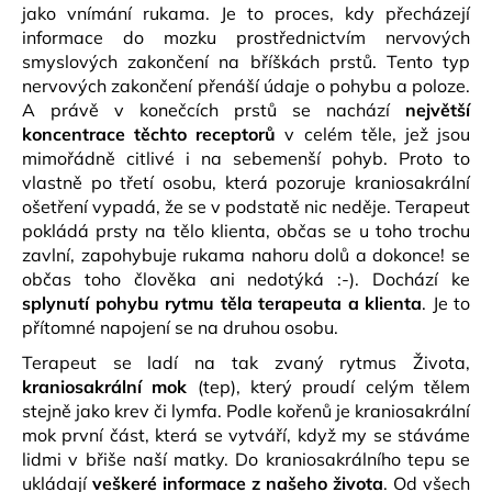
jako vnímání rukama. Je to proces, kdy přecházejí
a
informace do mozku prostřednictvím nervových
j
smyslových zakončení na bříškách prstů. Tento typ
í
nervových zakončení přenáší údaje o pohybu a poloze.
t
A právě v konečcích prstů se nachází
největší
koncentrace těchto receptorů
v celém těle, jež jsou
?
mimořádně citlivé i na sebemenší pohyb. Proto to
vlastně po třetí osobu, která pozoruje kraniosakrální
ošetření vypadá, že se v podstatě nic neděje. Terapeut
pokládá prsty na tělo klienta, občas se u toho trochu
zavlní, zapohybuje rukama nahoru dolů a dokonce! se
HLEDAT
občas toho člověka ani nedotýká :-). Dochází ke
splynutí pohybu rytmu těla terapeuta a klienta
. Je to
přítomné napojení se na druhou osobu.
D
Terapeut se ladí na tak zvaný rytmus Života,
o
kraniosakrální mok
(tep), který proudí celým tělem
p
stejně jako krev či lymfa. Podle kořenů je kraniosakrální
o
mok první část, která se vytváří, když my se stáváme
r
lidmi v břiše naší matky. Do kraniosakrálního tepu se
u
ukládají
veškeré informace z našeho života
. Od všech