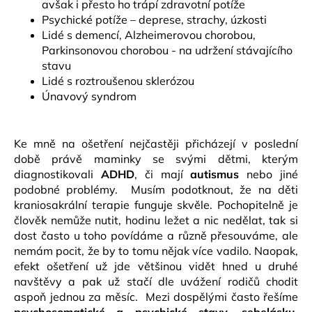
avšak i přesto ho trápí zdravotní potíže
Psychické potíže – deprese, strachy, úzkosti
Lidé s demencí, Alzheimerovou chorobou,
Parkinsonovou chorobou - na udržení stávajícího
stavu
Lidé s roztroušenou sklerózou
Únavový syndrom
Ke mně na ošetření nejčastěji přicházejí v poslední
době právě maminky se svými dětmi, kterým
diagnostikovali
ADHD
, či mají
autismus
nebo jiné
podobné problémy. Musím podotknout, že na děti
kraniosakrální terapie funguje skvěle. Pochopitelně je
člověk nemůže nutit, hodinu ležet a nic nedělat, tak si
dost často u toho povídáme a různě přesouváme, ale
nemám pocit, že by to tomu nějak více vadilo. Naopak,
efekt ošetření už jde většinou vidět hned u druhé
navštěvy a pak už stačí dle uvážení rodičů chodit
aspoň jednou za měsíc. Mezi dospělými často řešíme