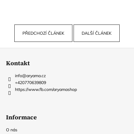
PŘEDCHOZÍ ČLÁNEK
DALŠÍ ČLÁNEK
Z
á
Kontakt
p
a
info
@
aryama.cz
t
+420770639809
í
https://www.fb.com/aryamashop
Informace
O nás