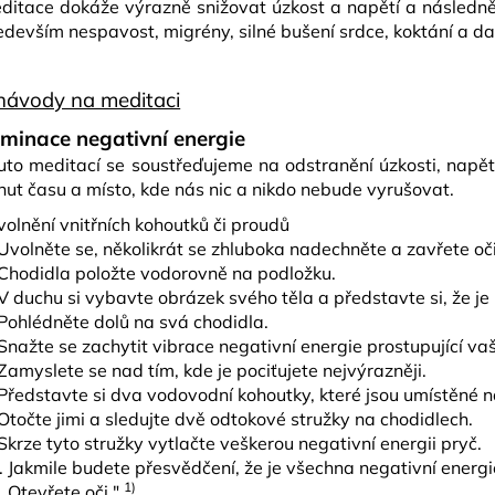
ditace dokáže výrazně snižovat úzkost a napětí a následně 
edevším nespavost, migrény, silné bušení srdce, koktání a dal
návody na meditaci
iminace negativní energie
uto meditací se soustřeďujeme na odstranění úzkosti, napětí
nut času a místo, kde nás nic a nikdo nebude vyrušovat.
volnění vnitřních kohoutků či proudů
 Uvolněte se, několikrát se zhluboka nadechněte a zavřete oči
 Chodidla položte vodorovně na podložku.
 V duchu si vybavte obrázek svého těla a představte si, že je 
 Pohlédněte dolů na svá chodidla.
 Snažte se zachytit vibrace negativní energie prostupující va
 Zamyslete se nad tím, kde je pociťujete nejvýrazněji.
 Představte si dva vodovodní kohoutky, které jsou umístěné 
 Otočte jimi a sledujte dvě odtokové stružky na chodidlech.
 Skrze tyto stružky vytlačte veškerou negativní energii pryč.
. Jakmile budete přesvědčení, že je všechna negativní energi
1)
. Otevřete oči.″