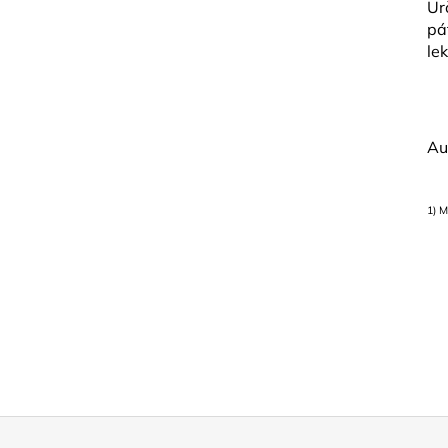
Ur
pá
le
Au
1) M
Z