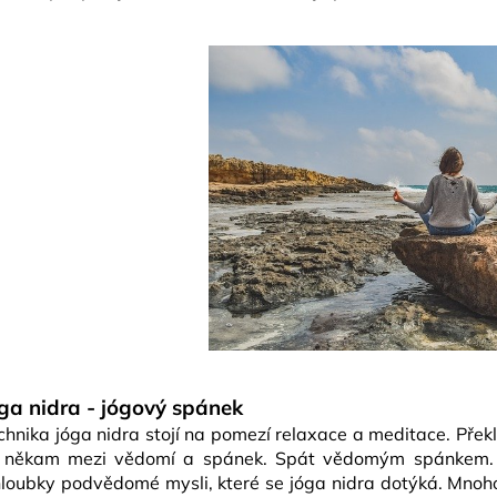
ga nidra - jógový spánek
chnika jóga nidra stojí na pomezí relaxace a meditace. Překl
 někam mezi vědomí a spánek. Spát vědomým spánkem. P
hloubky podvědomé mysli, které se jóga nidra dotýká. Mnoho 