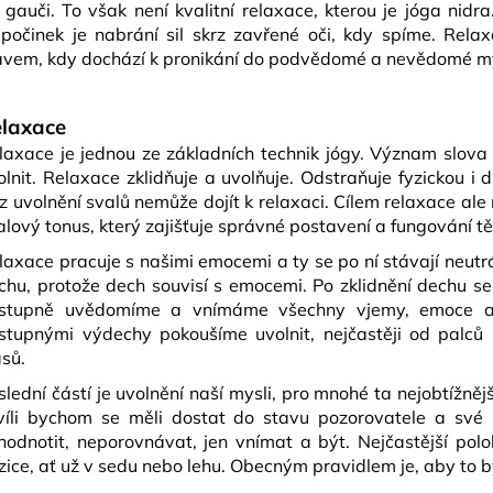
 gauči. To však není kvalitní relaxace, kterou je jóga nidr
počinek je nabrání sil skrz zavřené oči, kdy spíme. Rel
avem, kdy dochází k pronikání do podvědomé a nevědomé mysl
laxace
laxace je jednou ze základních technik jógy. Význam slova
olnit. Relaxace zklidňuje a uvolňuje. Odstraňuje fyzickou i
z uvolnění svalů nemůže dojít k relaxaci. Cílem relaxace ale
alový tonus, který zajišťuje správné postavení a fungování tě
laxace pracuje s našimi emocemi a ty se po ní stávají neutr
chu, protože dech souvisí s emocemi. Po zklidnění dechu se s
stupně uvědomíme a vnímáme všechny vjemy, emoce a p
stupnými výdechy pokoušíme uvolnit, nejčastěji od palc
asů.
slední částí je uvolnění naší mysli, pro mnohé ta nejobtížně
víli bychom se měli dostat do stavu pozorovatele a své 
hodnotit, neporovnávat, jen vnímat a být. Nejčastější poloh
zice, ať už v sedu nebo lehu. Obecným pravidlem je, aby to b