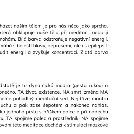
házet naším tělem je pro nás něco jako sprcha.
erá obklopuje naše tělo při meditaci, nebo ji
hám. Bílá barva odstraňuje negativní energii,
áhá s bolestí hlavy, depresemi, ale i s epilepsií.
dit energii a zvyšuje koncentraci. Zlatá barva
odstatě je to dynamická mudra (gesta rukou) a
nečno, TA život, existence, NA smrt, změna MA
meme pohodlný meditační sed. Nejdříve mantru
 duchu a pak zase šepotem a nakonec nahlas.
ko jednoho prstu s bříškem palce a při nádechu
ku, TA spojíme palec a prostředník, NA spojíme
kování této meditace dochází k stimulaci mozkové
.