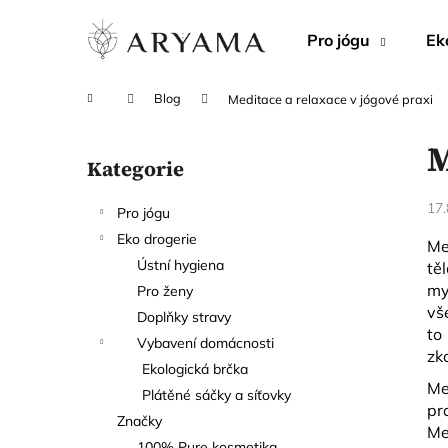
K
Přejít
na
o
Pro jógu
Ek
obsah
Zpět
Zpět
š
do
do
í
Domů
Blog
Meditace a relaxace v jógové praxi
C
k
obchodu
obchodu
P
o
M
o
p
Kategorie
Přeskočit
s
o
kategorie
t
t
17.
Pro jógu
r
ř
Eko drogerie
Me
a
e
Ústní hygiena
tě
n
b
my
Pro ženy
n
u
vš
Doplňky stravy
í
to
j
Vybavení domácnosti
zk
p
e
Ekologická brčka
a
Me
t
Plátěné sáčky a síťovky
n
pr
e
Značky
Me
e
n
100% Pure kosmetika