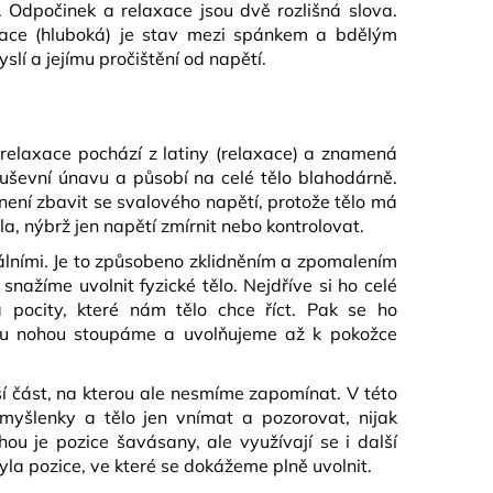
a. Odpočinek a relaxace jsou dvě rozlišná slova.
axace (hluboká) je stav mezi spánkem a bdělým
í a jejímu pročištění od napětí.
 relaxace pochází z latiny (relaxace) a znamená
 duševní únavu a působí na celé tělo blahodárně.
 není zbavit se
svalového napětí, protože tělo má
la, nýbrž jen napětí zmírnit nebo kontrolovat.
álními. Je to způsobeno zklidněním a zpomalením
nažíme uvolnit fyzické tělo. Nejdříve si ho celé
ocity, které nám tělo chce říct. Pak se ho
ů u nohou stoupáme a uvolňujeme až k pokožce
jší část, na kterou ale nesmíme zapomínat. V této
myšlenky a tělo jen vnímat a pozorovat, nijak
ou je pozice šavásany, ale využívají se i další
yla pozice, ve které se dokážeme plně uvolnit.