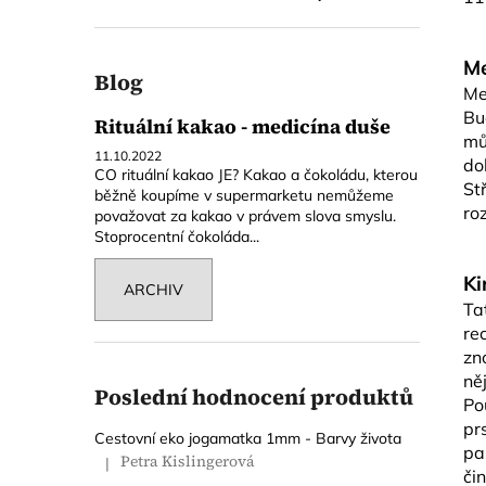
č
u
j
Me
e
Blog
Me
m
Bu
e
Rituální kakao - medicína duše
mů
11.10.2022
do
CO rituální kakao JE? Kakao a čokoládu, kterou
St
běžně koupíme v supermarketu nemůžeme
KORKOVÁ
ro
považovat za kakao v právem slova smyslu.
JÓGAMATKA
Stoprocentní čokoláda...
SLON
-
K
EKO
ARCHIV
PODLOŽKA
Ta
NA
re
JÓGU
zn
1
ně
790
Poslední hodnocení produktů
Kč
Po
Původně:
pr
Cestovní eko jogamatka 1mm - Barvy života
1
pa
899
Petra Kislingerová
|
Hodnocení produktu je 5 z 5 hvězdiček.
či
Kč