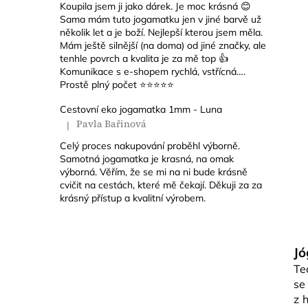
Koupila jsem ji jako dárek. Je moc krásná 😊
KORKOVÝ
Sama mám tuto jogamatku jen v jiné barvě už
VÁLEC
několik let a je boží. Nejlepší kterou jsem měla.
Následující
-
Mám ještě silnější (na doma) od jiné značky, ale
ROLLER
tenhle povrch a kvalita je za mě top 👍
Komunikace s e-shopem rychlá, vstřícná….
490
Kč
Prostě plný počet ⭐️⭐️⭐️⭐️⭐️
Původně:
590
Cestovní eko jogamatka 1mm - Luna
Kč
Pavla Bařinová
|
Hodnocení produktu je 5 z 5 hvězdiček.
EKO
Celý proces nakupování proběhl výborně.
PŘÍRODNÍ
Samotná jogamatka je krasná, na omak
JÓGAMATKA
výborná. Věřím, že se mi na ni bude krásně
3MM
cvičit na cestách, které mě čekají. Děkuji za za
-
krásný přístup a kvalitní výrobem.
BARVY
ŽIVOTA
1
690
Jó
Kč
Původně:
Te
1
se
890
z 
Kč