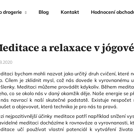
o drogerie
Blog
Kontakt
Hodnocení obchod
editace a relaxace v jógové
8.2020
ditaci bychom mohli nazvat jako určitý druh cvičení, které n
lo. Cílem je zklidnit mysl, což nás dovede k vyrovnanému
šlenky. Meditaci můžeme provádět kdykoliv. Během meditac
eho, co se okolo nás v daný okamžik děje. Naše energie se př
 nás navrací k naší skutečné podstatě. Existuje nespočet
oušet a objevovat, která technika je pro nás ta pravá.
zi nejpozitivnější účinky meditace patří například snížení vy
avidelné meditaci docházíme k rovnováze a vyrovnanosti, kt
ditace učí používat vlastní potenciál k vytváření život