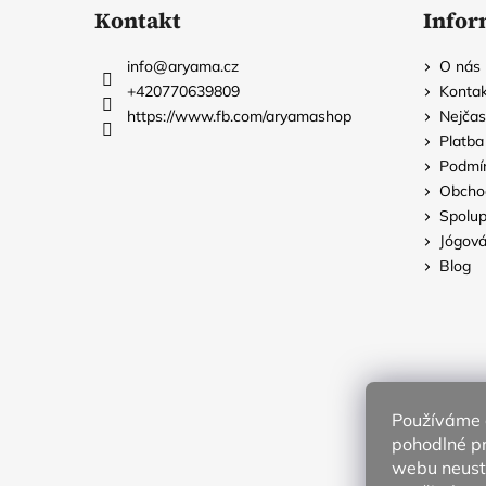
á
Kontakt
Infor
p
a
info
@
aryama.cz
O nás
t
+420770639809
Kontak
í
https://www.fb.com/aryamashop
Nejčas
Platb
Podmín
Obcho
Spolup
Jógová
Blog
Používáme 
pohodlné pr
webu neustá