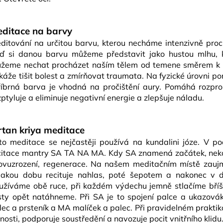
ditace na barvy
ditování na určitou barvu, kterou necháme intenzivně proc
ď si danou barvu můžeme představit jako hustou mlhu, kt
žeme nechat procházet naším tělem od temene směrem k no
káže tišit bolest a zmírňovat traumata. Na fyzické úrovni pom
říbrná barva je vhodná na pročištění aury. Pomáhá rozprou
zptyluje a eliminuje negativní energie a zlepšuje náladu.
irtan kriya meditace
to meditace se nejčastěji používá na kundalini józe. V p
citace mantry SA TA NA MA. Kdy SA znamená začátek, neko
ovuzrození, regenerace. Na našem meditačním místě zauj
jakou dobu recituje nahlas, poté šepotem a nakonec v
užíváme obě ruce, při každém výdechu jemně stlačíme bříš
sty opět natáhneme. Při SA je to spojení palce a ukazová
lec a prsteník a MA malíček a palec. Při pravidelném prakti
nnosti, podporuje soustředění a navozuje pocit vnitřního klidu