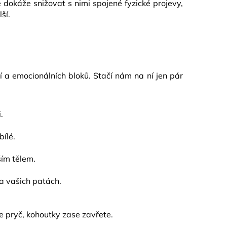
dokáže snižovat s nimi spojené fyzické projevy,
ší.
 a emocionálních bloků. Stačí nám na ní jen pár
.
bílé.
ším tělem.
na vašich patách.
e pryč, kohoutky zase zavřete.