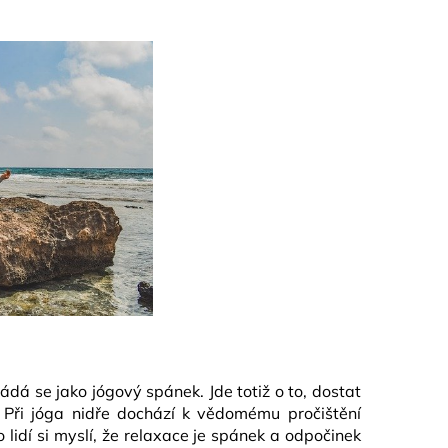
ádá se jako jógový spánek. Jde totiž o to, dostat
ři jóga nidře dochází k vědomému pročištění
lidí si myslí, že relaxace je spánek a odpočinek