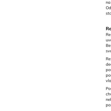
na
Od
st
Re
Re
uv
Be
sv
Re
de
po
po
vl
Po
ch
ne
po