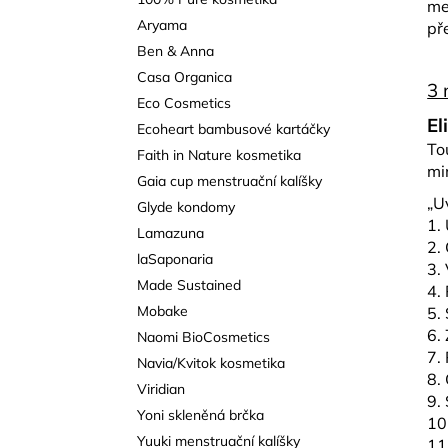
me
l
a
Aryama
př
j
Ben & Anna
í
Casa Organica
3 
t
Eco Cosmetics
El
?
Ecoheart bambusové kartáčky
To
Faith in Nature kosmetika
mi
Gaia cup menstruační kalíšky
„U
Glyde kondomy
1.
HLEDAT
Lamazuna
2.
laSaponaria
3.
Made Sustained
4.
Mobake
5.
D
6.
Naomi BioCosmetics
o
7.
p
Navia/Kvitok kosmetika
8.
o
Viridian
9.
r
Yoni skleněná brčka
10
u
Yuuki menstruační kalíšky
11