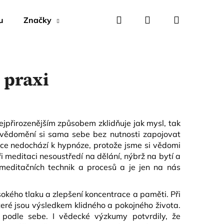
Hledat
Přihlášení
Nákupní
u
Značky
košík
 praxi
ejpřirozenějším způsobem zklidňuje jak mysl, tak
 uvědomění si sama sebe bez nutnosti zapojovat
e nedochází k hypnóze, protože jsme si vědomi
i meditaci nesoustředí na dělání, nýbrž na bytí a
 meditačních technik a procesů a je jen na nás
sokého tlaku a zlepšení koncentrace a paměti. Při
eré jsou výsledkem klidného a pokojného života.
a podle sebe. I vědecké výzkumy potvrdily, že