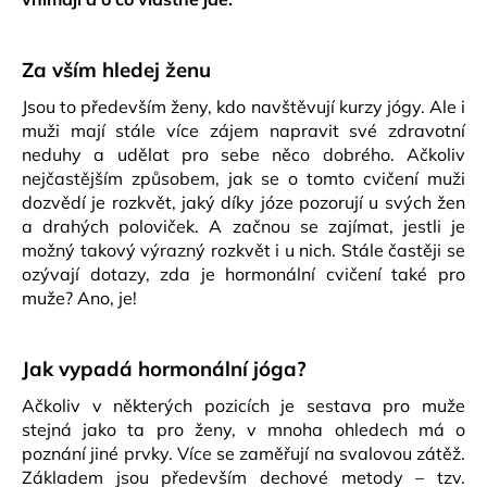
a
j
Za vším hledej ženu
í
t
Jsou to především ženy, kdo navštěvují kurzy jógy. Ale i
muži mají stále více zájem napravit své zdravotní
?
neduhy a udělat pro sebe něco dobrého. Ačkoliv
nejčastějším způsobem, jak se o tomto cvičení muži
dozvědí je rozkvět, jaký díky józe pozorují u svých žen
a drahých poloviček. A začnou se zajímat, jestli je
možný takový výrazný rozkvět i u nich. Stále častěji se
HLEDAT
ozývají dotazy, zda je hormonální cvičení také pro
muže? Ano, je!
D
Jak vypadá hormonální jóga?
o
p
Ačkoliv v některých pozicích je sestava pro muže
o
stejná jako ta pro ženy, v mnoha ohledech má o
r
poznání jiné prvky. Více se zaměřují na svalovou zátěž.
u
Základem jsou především dechové metody – tzv.