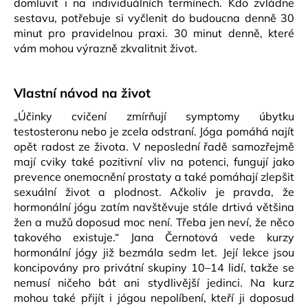
domluvit i na individuálních termínech. Kdo zvládne
sestavu, potřebuje si vyčlenit do budoucna denně 30
minut pro pravidelnou praxi. 30 minut denně, které
vám mohou výrazně zkvalitnit život.
Vlastní návod na život
„Účinky cvičení zmírňují symptomy úbytku
testosteronu nebo je zcela odstraní. Jóga pomáhá najít
opět radost ze života. V neposlední řadě samozřejmě
mají cviky také pozitivní vliv na potenci, fungují jako
prevence onemocnění prostaty a také pomáhají zlepšit
sexuální život a plodnost. Ačkoliv je pravda, že
hormonální jógu zatím navštěvuje stále drtivá většina
žen a mužů doposud moc není. Třeba jen neví, že něco
takového existuje.“ Jana Černotová vede kurzy
hormonální jógy již bezmála sedm let. Její lekce jsou
koncipovány pro privátní skupiny 10–14 lidí, takže se
nemusí ničeho bát ani stydlivější jedinci. Na kurz
mohou také přijít i jógou nepolíbení, kteří ji doposud