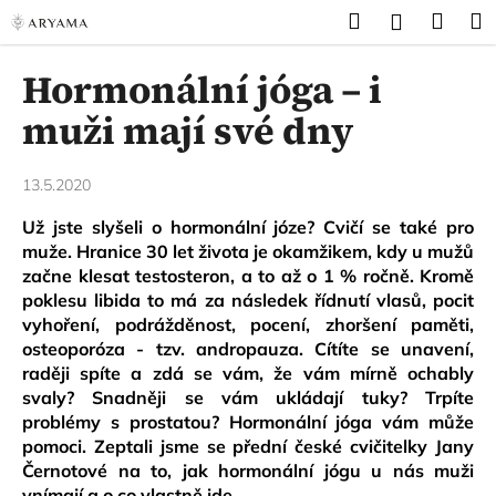
K
Přejít
Hledat
Náku
M
Přihlášen
na
o
obsah
Zpět
Zpět
košík
š
Hormonální jóga – i
í
C
muži mají své dny
k
o
p
13.5.2020
o
Už jste slyšeli o hormonální józe? Cvičí se také pro
t
muže. Hranice 30 let života je okamžikem, kdy u mužů
ř
začne klesat testosteron, a to až o 1 % ročně. Kromě
e
poklesu libida to má za následek řídnutí vlasů, pocit
b
vyhoření, podrážděnost, pocení, zhoršení paměti,
u
osteoporóza - tzv. andropauza. Cítíte se unavení,
raději spíte a zdá se vám, že vám mírně ochably
j
svaly? Snadněji se vám ukládají tuky? Trpíte
e
problémy s prostatou? Hormonální jóga vám může
t
pomoci. Zeptali jsme se přední české cvičitelky Jany
e
Černotové na to, jak hormonální jógu u nás muži
n
vnímají a o co vlastně jde.