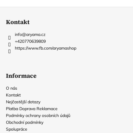
Z
á
Kontakt
p
a
info
@
aryama.cz
t
+420770639809
í
https://www.fb.com/aryamashop
Informace
O nás
Kontakt
Nejčastější dotazy
Platba Doprava Reklamace
Podmínky ochrany osobních údajů
Obchodní podmínky
Spolupráce