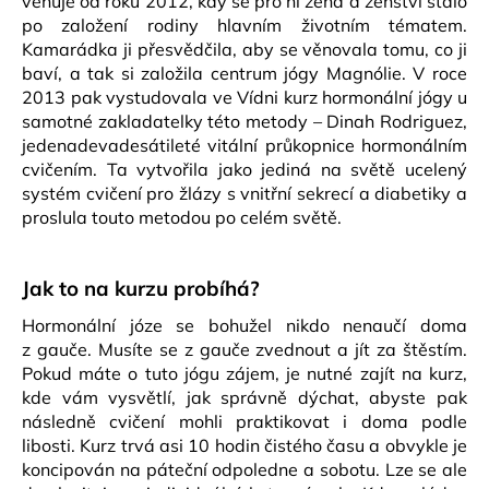
věnuje od roku 2012, kdy se pro ni žena a ženství stalo
po založení rodiny hlavním životním tématem.
Kamarádka ji přesvědčila, aby se věnovala tomu, co ji
baví, a tak si založila centrum jógy Magnólie. V roce
2013 pak vystudovala ve Vídni kurz hormonální jógy u
samotné zakladatelky této metody – Dinah Rodriguez,
jedenadevadesátileté vitální průkopnice hormonálním
cvičením. Ta vytvořila jako jediná na světě ucelený
systém cvičení pro žlázy s vnitřní sekrecí a diabetiky a
proslula touto metodou po celém světě.
Jak to na kurzu probíhá?
Hormonální józe se bohužel nikdo nenaučí doma
z gauče. Musíte se z gauče zvednout a jít za štěstím.
Pokud máte o tuto jógu zájem, je nutné zajít na kurz,
kde vám vysvětlí, jak správně dýchat, abyste pak
následně cvičení mohli praktikovat i doma podle
libosti. Kurz trvá asi 10 hodin čistého času a obvykle je
koncipován na páteční odpoledne a sobotu. Lze se ale