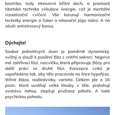
č
bastrika, tedy intenzivní břišní dech, a prastará
u
tibetská technika cirkulace energie, což je mentální
j
vizualizační cvičení. Vše korunují harmonizační
e
techniky energie a čaker a relaxační jóga nidra. A na
m
závěr antistresový bonus.
e
Dýchejte!
JÓGOVÝ
SET
Soubor jednotlivých ásan je poměrně dynamický,
SMOOTH
svižný a slouží k posílení žláz s vnitřní sekrecí. Nejprve
-
TOP
má zahřívací fázi, rozcvičku, která připravuje žlázy pro
A
další práci ve druhé fázi. Koncepce cviků je
LEGÍNY
uspořádána tak, aby tělo pracovalo na lince hypofýza,
(ZELENÁ)
štítná žláza, nadledvinky, varlata. Celkem jde o 16
990
pozic, které uvolňují velké klouby v těle, protahují
Kč
Původně:
svalstvo nohou, zlepšují pružnost páteře. A také
1
psychickou pohodu.
490
Kč