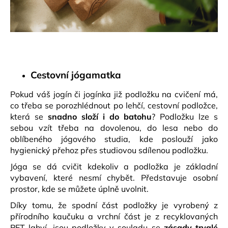
č
u
j
e
m
e
Cestovní jógamatka
KORKOVÝ
Pokud váš jogín či jogínka již podložku na cvičení má,
VÁLEC
-
co třeba se porozhlédnout po lehčí, cestovní podložce,
ROLLER
která se
snadno složí i do batohu
? Podložku lze s
490
sebou vzít třeba na dovolenou, do lesa nebo do
Kč
oblíbeného jógového studia, kde poslouží jako
Původně:
hygienický přehoz přes studiovou sdílenou podložku.
590
Kč
Jóga se dá cvičit kdekoliv a podložka je základní
vybavení, které nesmí chybět. Představuje osobní
prostor, kde se můžete úplně uvolnit.
Díky tomu, že spodní část podložky je vyrobený z
přírodního kaučuku a vrchní část je z recyklovaných
PET lahví, jsou podložky v souladu se
zásady trvalé