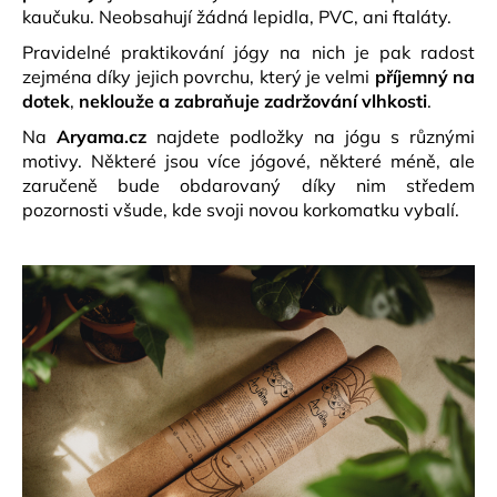
kaučuku. Neobsahují žádná lepidla, PVC, ani ftaláty.
a
j
Pravidelné praktikování jógy na nich je pak radost
zejména díky jejich povrchu, který je velmi
příjemný na
í
dotek
,
neklouže
a zabraňuje zadržování vlhkosti
.
t
Na
Aryama.cz
najdete podložky na jógu s různými
?
motivy. Některé jsou více jógové, některé méně, ale
zaručeně bude obdarovaný díky nim středem
pozornosti všude, kde svoji novou korkomatku vybalí.
HLEDAT
D
o
p
o
r
u