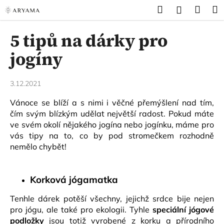
K
Přejít
Hledat
Náku
M
Přihlášen
na
o
obsah
Zpět
Zpět
košík
š
5 tipů na dárky pro
í
C
jogíny
k
o
p
3.12.2021
o
Vánoce se blíží a s nimi i věčné přemýšlení nad tím,
t
čím svým blízkým udělat největší radost. Pokud máte
ř
ve svém okolí nějakého jogína nebo jogínku, máme pro
e
vás tipy na to, co by pod stromečkem rozhodně
b
nemělo chybět!
u
j
Korková jógamatka
e
t
Tenhle dárek potěší všechny, jejichž srdce bije nejen
e
pro jógu, ale také pro ekologii. Tyhle
speciální jógové
podložky
jsou totiž vyrobené z korku a přírodního
n