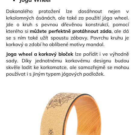
Dokonalého protažení lze dosáhnout nejen v
krkolomných ásánách, ale také za použití jóga wheel.
Jde o kruh s pevnou dřevěnou konstrukcí, pomocí
kterého si
můžete perfektně protáhnout záda
, ale dá
se s ním také užít spoustu zábavy. Povrchu kruhu je
korkový a zdobí ho oblíbené motivy mandal.
Joga wheel a korkový bloček
lze pořídit i ve výhodně
sady. Díky jednotnému korkovému designu budou
skvěle ladit ke korkomatce, ale samozřejmě se mohou
používat i s jiným typem jógových podložek.