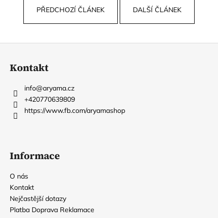
PŘEDCHOZÍ ČLÁNEK
DALŠÍ ČLÁNEK
Z
á
Kontakt
p
a
info
@
aryama.cz
t
+420770639809
í
https://www.fb.com/aryamashop
Informace
O nás
Kontakt
Nejčastější dotazy
Platba Doprava Reklamace